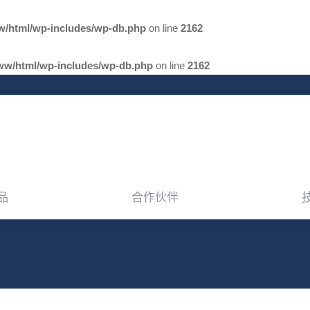
品
合作伙伴
w/html/wp-includes/wp-db.php
on line
2162
ww/html/wp-includes/wp-db.php
on line
2162
品
合作伙伴