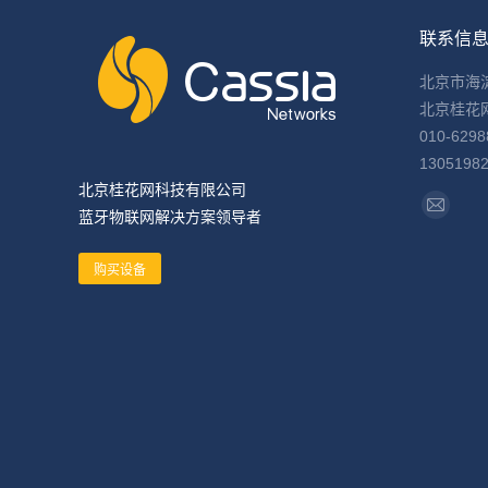
联系信
北京市海
北京桂花
010-6298
1305198
北京桂花网科技有限公司
找到我们
蓝牙物联网解决方案领导者
Mail
page
购买设备
opens
in
new
window