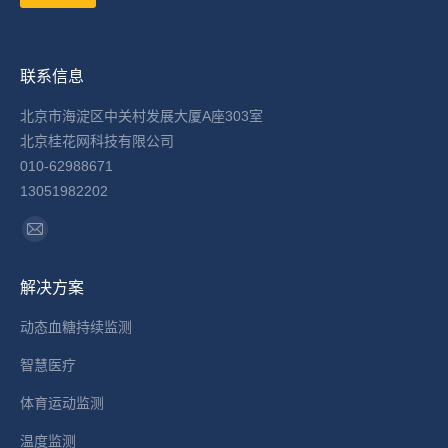
联系信息
北京市海淀区中关村发展大厦A座303室
北京桂花网科技有限公司
010-62988671
13051982202
找到我们：
Mail
page
解决方案
opens
in
动态血糖持续监测
new
智慧医疗
window
体育运动监测
温度监测