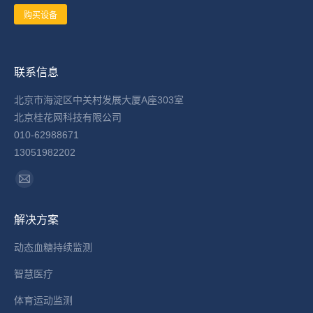
购买设备
联系信息
北京市海淀区中关村发展大厦A座303室
北京桂花网科技有限公司
010-62988671
13051982202
找到我们：
Mail
page
解决方案
opens
in
动态血糖持续监测
new
智慧医疗
window
体育运动监测