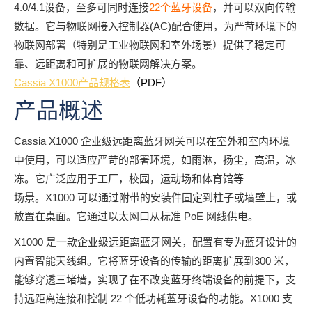
4.0/4.1设备，至多可同时连接
22个蓝牙设备
，并可以双向传输
数据。
它与物联网接入
控制器(AC)配合使用，为严苛环境下的
物联网部署（特别
是工业物联网和室外场景）提供了稳定可
靠、远距离和可
扩展的物联网解决方案。
Cassia X1000产品规格表
（PDF）
产品概述
Cassia X1000 企业级远距离蓝牙网关可以在室外和室内环境
中使用，可以适应严苛的部署环境，如雨淋，扬尘，高温，冰
冻。它广泛应用于工厂，校园，运动场和体育馆等
场景。X1000 可以通过附带的安装件固定到柱子或墙壁上，或
放置在桌面。它通过以太网口从标准 PoE 网线供电。
X1000 是一款企业级远距离蓝牙网关，配置有专为蓝牙设计的
内置智能天线组。它将蓝牙设备的传输的距离扩展到300 米，
能够穿透三堵墙，实现了在不改变蓝牙终端设备
的前提下，支
持远距离连接和控制 22 个低功耗蓝牙设备的功能。X1000 支