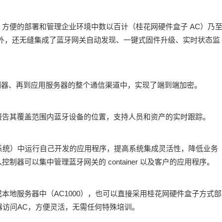
，方便
的部署和管理企业环境中数以百计（桂花网硬件盒子 AC）乃
外，还
无缝集成了蓝牙网关自动发现、一键式固件升级、实时状态监
制器、
再到应用服务器的整个通信渠道中，实现了端到端加密。
报告其
覆盖范围内蓝牙设备的位置，支持人员和资产的实时跟踪。
作系统）
中运行自己开发的应用程序，提高系统集成灵活性，降低业务
入控制
器可以集中管理蓝牙网关的 container 以及客户的应用程序。
或本地
服务器中（AC1000），也可以直接采用桂花网硬件盒子方式部
器访问
AC，方便灵活，无需任何特殊培训。