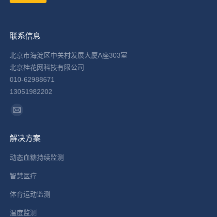
联系信息
北京市海淀区中关村发展大厦A座303室
北京桂花网科技有限公司
010-62988671
13051982202
找到我们：
Mail
page
解决方案
opens
in
动态血糖持续监测
new
智慧医疗
window
体育运动监测
温度监测