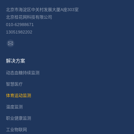
北京市海淀区中关村发展大厦A座303室
北京桂花网科技有限公司
010-62988671
13051982202
找到我们：
Mail
page
解决方案
opens
in
动态血糖持续监测
new
智慧医疗
window
体育运动监测
温度监测
职业健康监测
工业物联网