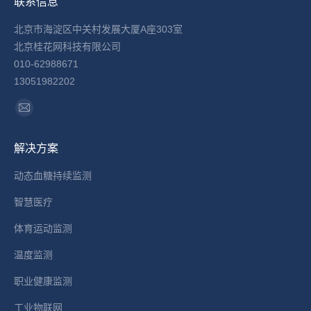
联系信息
北京市海淀区中关村发展大厦A座303室
北京桂花网科技有限公司
010-62988671
13051982202
找到我们：
Mail
page
解决方案
opens
in
动态血糖持续监测
new
智慧医疗
window
体育运动监测
温度监测
职业健康监测
工业物联网