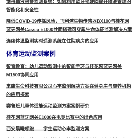
博得输液报警监测系统：如何利用蓝牙物联网提升输液管理的
智能化和安全性
降低COVID-19传播风险，飞利浦生物传感器BX100与桂花网
蓝牙网关Cassia E1000共同搭建可穿戴生命体征监测解决方案
连续体温监测实时遥测系统在住院病房的应用
体育运动监测案例
智育教育：幼儿运动监测中的智能手环与桂花网蓝牙网关
M1500协同应用
来康生命科技有限公司心率监测解决方案在健身房与康养机构
的应用探索
赛鲁班儿童体适能运动监测方案案例研究
桂花网蓝牙网关E1000在电竞比赛中的出色应用
西安晨曦领跑——学生运动心率监测方案