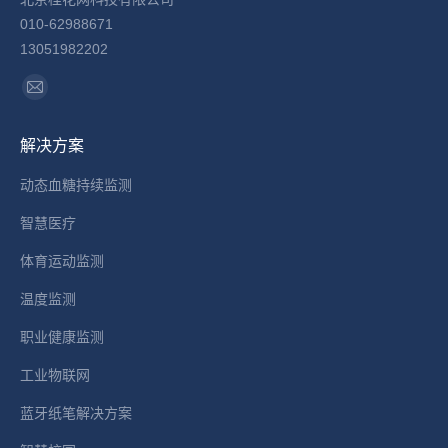
010-62988671
13051982202
找到我们：
Mail
page
解决方案
opens
in
动态血糖持续监测
new
智慧医疗
window
体育运动监测
温度监测
职业健康监测
工业物联网
蓝牙纸笔解决方案