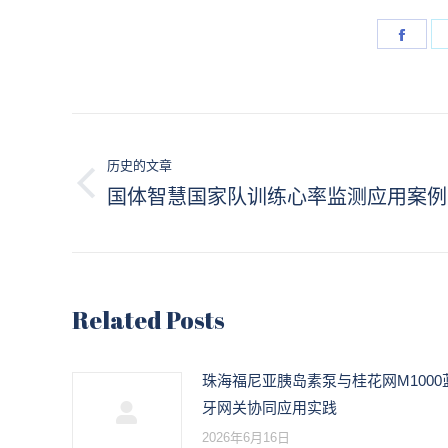
Shar
on
Face
文
章
历史的文章
国体智慧国家队训练心率监测应用案例
历
导
史
的
航
文
章：
Related Posts
珠海福尼亚胰岛素泵与桂花网M1000
牙网关协同应用实践
2026年6月16日