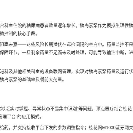
合科室住院的糖尿病患者数量逐年增长。胰岛素泵作为模拟生理性
糖控制的核心手段。
阻塞未察——这些风险长期潜伏在巡检间隔的空白中。药量监控不
保障环节。一旦剩余药量不足而未及时处理，可能导致输注中断，
泌科及其他相关科室的设备联网管理，实现对胰岛素泵药量及运行
胰岛素泵的基础率及餐前大剂量。
化缺乏实时掌握、异常状态不易集中识别”等问题，顶点医疗结合桂花
内管理平台”的应用模式。
给药，并支持接收平台下发的参数调整指令；桂花网M1000蓝牙网