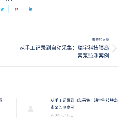
e
Share
Share
Share
on
on
on
book
Twitter
Pinterest
LinkedIn
未来的文章
从手工记录到自动采集：瑞宇科技胰岛
未
素泵监测案例
来
的
文
章：
蓝
从手工记录到自动采集：瑞宇科技胰岛
素泵监测案例
2026年6月16日