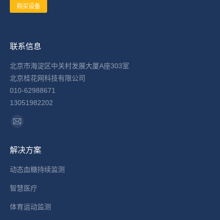
购买设备
联系信息
北京市海淀区中关村发展大厦A座303室
北京桂花网科技有限公司
010-62988671
13051982202
找到我们：
Mail
page
解决方案
opens
in
动态血糖持续监测
new
智慧医疗
window
体育运动监测