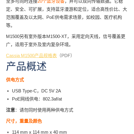
至多可同时连接
20个蓝牙设备
，并可以双向传输数据。它稳
定、安全、可扩展，支持蓝牙漫游和定位，适合高性价比、大
范围覆盖及以太网、PoE供电需求场景，如校园、医疗机构
等。
M1500另有室外版本M1500-XT，采用定向天线，信号覆盖更
广，适用于室外及室内复杂环境。
Cassia M1500产品规格表
（PDF）
产品概述
供电
方式
USB Type-C，DC 5V 2A
PoE网线供电：802.3af/at
注意
：请勿同时使用两种供电方式
尺寸，重量及颜色
114 mm x 114 mm x 40 mm