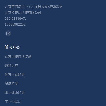
北京市海淀区中关村发展大厦A座303室
北京桂花网科技有限公司
010-62988671
13051982202
找到我们：
Mail
page
解决方案
opens
in
动态血糖持续监测
new
智慧医疗
window
体育运动监测
温度监测
职业健康监测
工业物联网