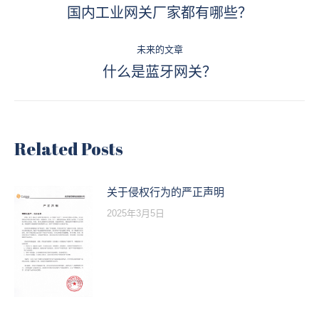
章
国内工业网关厂家都有哪些？
历
史
导
的
未来的文章
航
什么是蓝牙网关？
文
未
章：
来
的
文
Related Posts
章：
关于侵权行为的严正声明
2025年3月5日