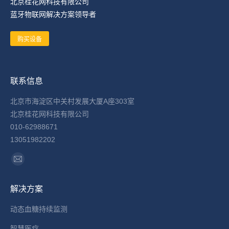
北京桂花网科技有限公司
蓝牙物联网解决方案领导者
购买设备
联系信息
北京市海淀区中关村发展大厦A座303室
北京桂花网科技有限公司
010-62988671
13051982202
找到我们：
Mail
page
解决方案
opens
in
动态血糖持续监测
new
智慧医疗