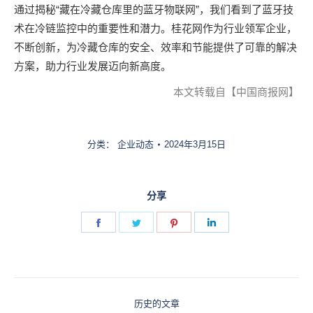
通过揭秘“藏在冷藏仓库里的蓝牙物联网”，我们看到了蓝牙技
术在冷链监控中的重要性和潜力。桂花网作为行业领军企业，
不断创新，为冷藏仓库的安全、效率和节能提供了可靠的解决
方案，助力行业发展迈向新高度。
本文转载自【中国商报网】
分类：
企业动态
2024年3月15日
分享
Share
Share
Share
Share
on
on
on
on
Facebook
Twitter
Pinterest
LinkedIn
文
历史的文章