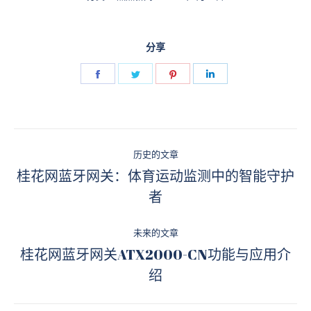
分享
Share
Share
Share
Share
on
on
on
on
Facebook
Twitter
Pinterest
LinkedIn
文
历史的文章
章
桂花网蓝牙网关：体育运动监测中的智能守护
历
者
导
史
的
航
未来的文章
文
桂花网蓝牙网关ATX2000-CN功能与应用介
章：
未
绍
来
的