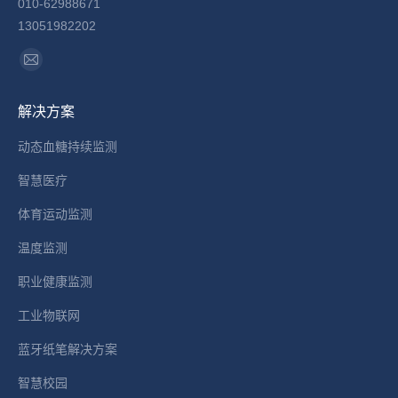
010-62988671
13051982202
找到我们：
Mail
page
解决方案
opens
in
动态血糖持续监测
new
智慧医疗
window
体育运动监测
温度监测
职业健康监测
工业物联网
蓝牙纸笔解决方案
智慧校园