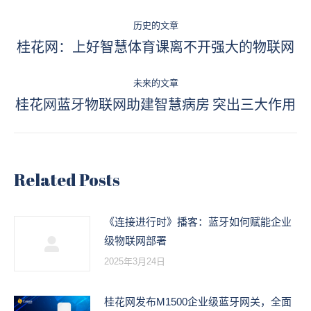
文
历史的文章
章
桂花网：上好智慧体育课离不开强大的物联网
历
史
导
的
未来的文章
航
桂花网蓝牙物联网助建智慧病房 突出三大作用
文
未
章：
来
的
文
Related Posts
章：
《连接进行时》播客：蓝牙如何赋能企业
级物联网部署
2025年3月24日
桂花网发布M1500企业级蓝牙网关，全面