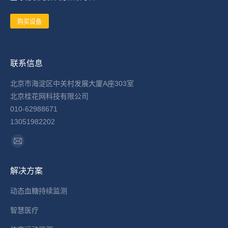
购买设备
联系信息
北京市海淀区中关村发展大厦A座303室
北京桂花网科技有限公司
010-62988671
13051982202
找到我们：
Mail
page
解决方案
opens
in
动态血糖持续监测
new
智慧医疗
window