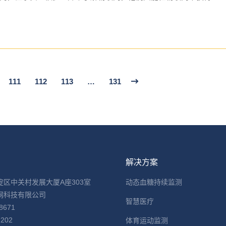
111
112
113
…
131
息
解决方案
淀区中关村发展大厦A座303室
动态血糖持续监测
网科技有限公司
智慧医疗
8671
2202
体育运动监测