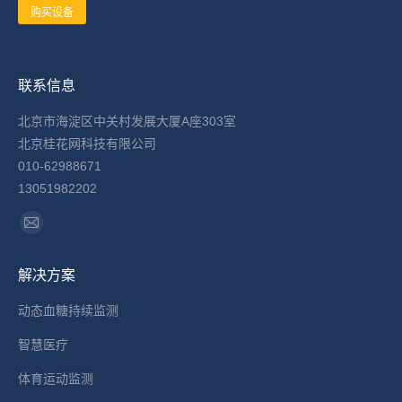
购买设备
联系信息
北京市海淀区中关村发展大厦A座303室
北京桂花网科技有限公司
010-62988671
13051982202
找到我们：
Mail
page
解决方案
opens
in
动态血糖持续监测
new
智慧医疗
window
体育运动监测