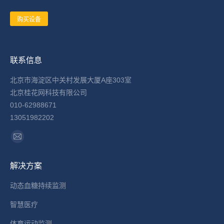
购买设备
联系信息
北京市海淀区中关村发展大厦A座303室
北京桂花网科技有限公司
010-62988671
13051982202
找到我们：
Mail
page
解决方案
opens
in
动态血糖持续监测
new
智慧医疗
window
体育运动监测