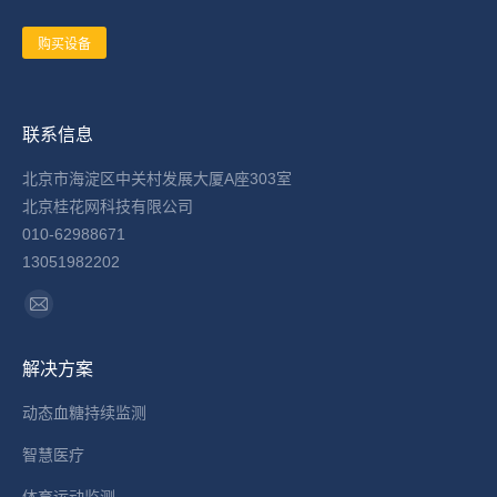
购买设备
联系信息
北京市海淀区中关村发展大厦A座303室
北京桂花网科技有限公司
010-62988671
13051982202
找到我们：
Mail
page
解决方案
opens
in
动态血糖持续监测
new
智慧医疗
window