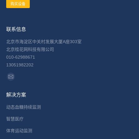
购买设备
联系信息
北京市海淀区中关村发展大厦A座303室
北京桂花网科技有限公司
010-62988671
13051982202
找到我们：
Mail
page
解决方案
opens
in
动态血糖持续监测
new
智慧医疗
window
体育运动监测