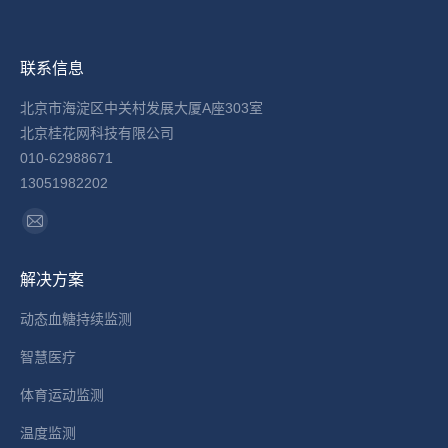
联系信息
北京市海淀区中关村发展大厦A座303室
北京桂花网科技有限公司
010-62988671
13051982202
找到我们：
Mail
page
解决方案
opens
in
动态血糖持续监测
new
智慧医疗
window
体育运动监测
温度监测