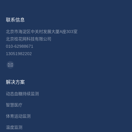
联系信息
北京市海淀区中关村发展大厦A座303室
北京桂花网科技有限公司
010-62988671
13051982202
找到我们：
Mail
page
解决方案
opens
in
动态血糖持续监测
new
智慧医疗
window
体育运动监测
温度监测