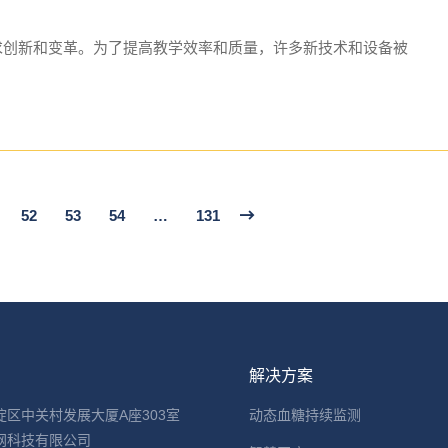
求创新和变革。为了提高教学效率和质量，许多新技术和设备被
52
53
54
…
131
息
解决方案
淀区中关村发展大厦A座303室
动态血糖持续监测
网科技有限公司