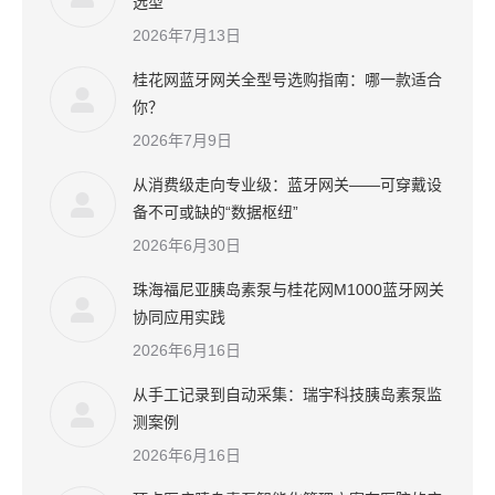
选型
2026年7月13日
桂花网蓝牙网关全型号选购指南：哪一款适合
你？
2026年7月9日
从消费级走向专业级：蓝牙网关——可穿戴设
备不可或缺的“数据枢纽”
2026年6月30日
珠海福尼亚胰岛素泵与桂花网M1000蓝牙网关
协同应用实践
2026年6月16日
从手工记录到自动采集：瑞宇科技胰岛素泵监
测案例
2026年6月16日