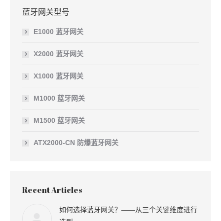
蓝牙网关型号
E1000 蓝牙网关
X2000 蓝牙网关
X1000 蓝牙网关
M1000 蓝牙网关
M1500 蓝牙网关
ATX2000-CN 防爆蓝牙网关
Recent Articles
如何选择蓝牙网关？——从三个关键维度进行