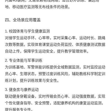
内置4G联网，无需依赖有线网络，适合野外训练、偏远场
地、移动医疗监测等无布线条件的场景。
四、全场景应用覆盖
1. 校园体育与学生健康监测
对接学生运动手环、心率带，实时采集心率、运动时长、跳绳
次数等数据，实现体育课堂运动负荷监控、体质健康测试数据
自动上传，保障学生运动安全，提升教学管理效率。
2. 专业体能与军事训练
为训练基地、军警体能训练提供全域数据监测，实时监控运动
员心率、生理状态，预警过度训练风险，辅助教练科学制定训
练计划，提升训练效果与安全性。
3. 健身房与康养运动
联动健身穿戴设备，实时传输会员心率、运动强度数据，实现
个性化健身指导、安全预警，适配康养机构的康复运动监测，
提升服务专业性。