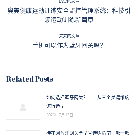
历史的文章
章
奥美健康运动训练安全监控管理系统：科技引
历
领运动训练新篇章
导
史
的
航
未来的文章
文
手机可以作为蓝牙网关吗？
未
章：
来
的
文
Related Posts
章：
如何选择蓝牙网关？——从三个关键维度
进行选型
2026年7月13日
桂花网蓝牙网关全型号选购指南：哪一款