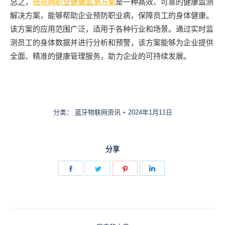
总之，
桂花网职业健康监测方案
是一种高效、可靠的健康监测
解决方案，能够帮助企业预防职业病，保障员工的身体健康。
该方案的应用范围广泛，适用于各种行业和场景。通过实时监
测员工的身体数据并进行分析和预警，该方案能够为企业提供
全面、精准的健康管理服务，助力企业的可持续发展。
分类：
蓝牙物联网资讯
2024年1月11日
分享
Share
Share
Share
Share
on
on
on
on
Facebook
Twitter
Pinterest
LinkedIn
文