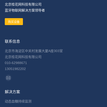
北京桂花网科技有限公司
蓝牙物联网解决方案领导者
购买设备
联系信息
北京市海淀区中关村发展大厦A座303室
北京桂花网科技有限公司
010-62988671
13051982202
找到我们：
Mail
page
解决方案
opens
in
动态血糖持续监测
new