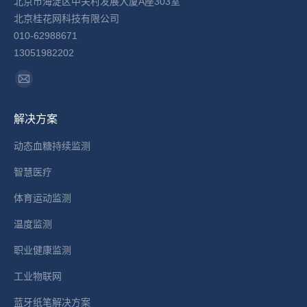
北京市海淀区中关村发展大厦A座303室
北京桂花网科技有限公司
010-62988671
13051982202
找到我们：
Mail
page
解决方案
opens
in
动态血糖持续监测
new
智慧医疗
window
体育运动监测
温度监测
职业健康监测
工业物联网
蓝牙纸笔解决方案