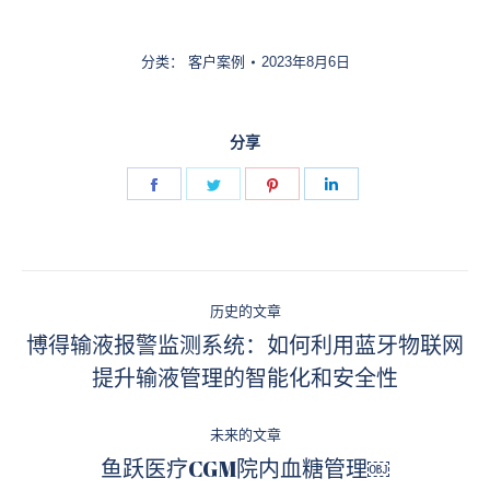
分类：
客户案例
2023年8月6日
分享
Share
Share
Share
Share
on
on
on
on
Facebook
Twitter
Pinterest
LinkedIn
文
历史的文章
章
博得输液报警监测系统：如何利用蓝牙物联网
历
提升输液管理的智能化和安全性
导
史
的
航
未来的文章
文
鱼跃医疗CGM院内血糖管理￼
未
章：