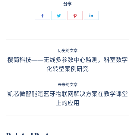
分享
Share
Share
Share
Share
on
on
on
on
Facebook
Twitter
Pinterest
LinkedIn
文
历史的文章
章
樱简科技——无线多参数中心监测，科室数字
历
化转型案例研究
导
史
的
航
未来的文章
文
凯芯微智能笔蓝牙物联网解决方案在教学课堂
章：
未
上的应用
来
的
文
章：