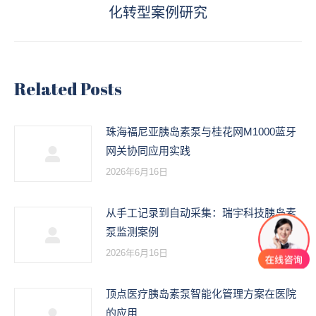
未
章：
化转型案例研究
来
的
文
章：
Related Posts
珠海福尼亚胰岛素泵与桂花网M1000蓝牙
网关协同应用实践
2026年6月16日
从手工记录到自动采集：瑞宇科技胰岛素
泵监测案例
2026年6月16日
顶点医疗胰岛素泵智能化管理方案在医院
的应用