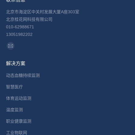
北京市海淀区中关村发展大厦A座303室
北京桂花网科技有限公司
010-62988671
13051982202
找到我们：
Mail
page
解决方案
opens
in
动态血糖持续监测
new
智慧医疗
window
体育运动监测
温度监测
职业健康监测
工业物联网