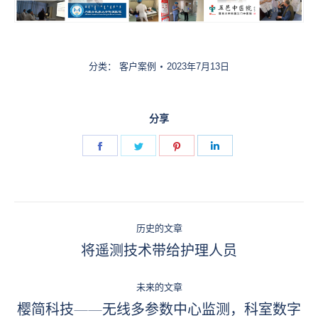
分类：
客户案例
2023年7月13日
分享
Share
Share
Share
Share
on
on
on
on
Facebook
Twitter
Pinterest
LinkedIn
文
历史的文章
章
将遥测技术带给护理人员
历
史
导
的
未来的文章
航
樱简科技——无线多参数中心监测，科室数字
文