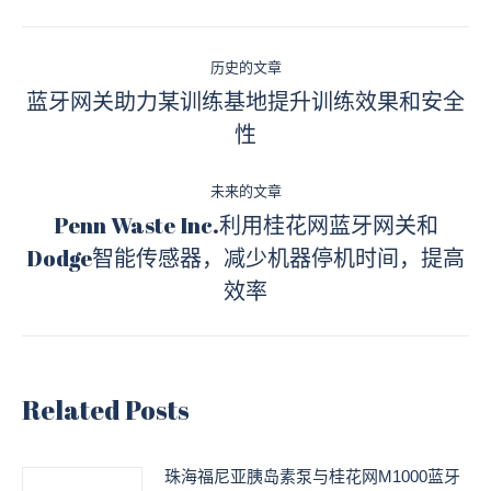
Facebook
Twitter
Pinterest
LinkedIn
文
历史的文章
章
蓝牙网关助力某训练基地提升训练效果和安全
历
性
导
史
的
航
未来的文章
文
Penn Waste Inc.利用桂花网蓝牙网关和
章：
Dodge智能传感器，减少机器停机时间，提高
未
效率
来
的
文
章：
Related Posts
珠海福尼亚胰岛素泵与桂花网M1000蓝牙