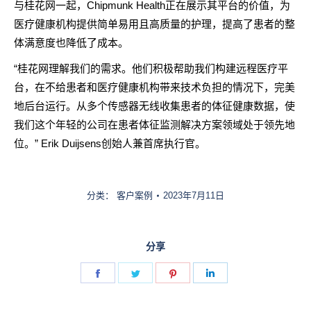
与桂花网一起，Chipmunk Health正在展示其平台的价值，为
医疗健康机构提供简单易用且高质量的护理，提高了患者的整
体满意度也降低了成本。
“桂花网理解我们的需求。他们积极帮助我们构建远程医疗平
台，在不给患者和医疗健康机构带来技术负担的情况下，完美
地后台运行。从多个传感器无线收集患者的体征健康数据，使
我们这个年轻的公司在患者体征监测解决方案领域处于领先地
位。” Erik Duijsens创始人兼首席执行官。
分类：
客户案例
2023年7月11日
分享
Share
Share
Share
Share
on
on
on
on